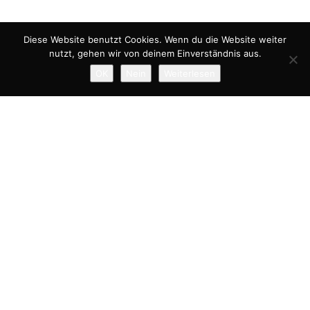
Diese Website benutzt Cookies. Wenn du die Website weiter
nutzt, gehen wir von deinem Einverständnis aus.
OK
Nein
Weiterlesen
APFELBAUM
,
GARTEN
,
RUNDBANK