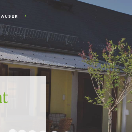
HÄUSER
ht