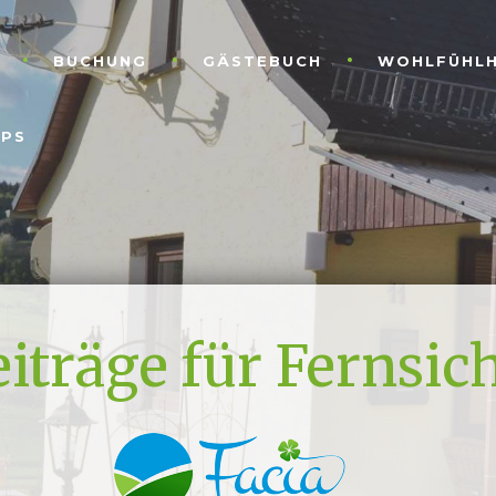
BUCHUNG
GÄSTEBUCH
WOHLFÜHL
PPS
iträge für Fernsic